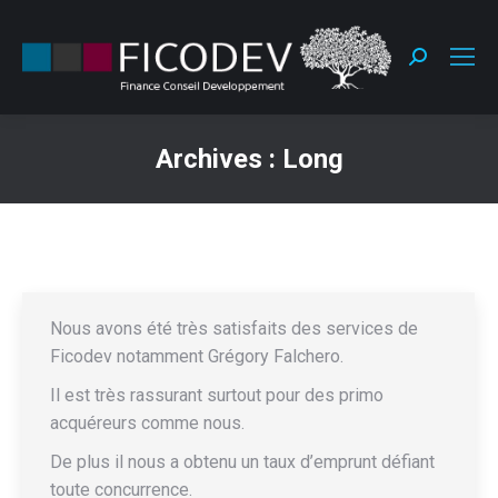
Recherche
:
Archives :
Long
Vous êtes ici :
Nous avons été très satisfaits des services de
Ficodev notamment Grégory Falchero.
Il est très rassurant surtout pour des primo
acquéreurs comme nous.
De plus il nous a obtenu un taux d’emprunt défiant
toute concurrence.